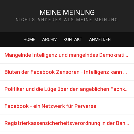
MEINE MEINUNG
NICHTS ANDERES ALS MEINE MEINUNG
HOME
ARCHIV
KONTAKT
ANMELDEN
Mangelnde Intelligenz und mangelndes Demokratieverständnis der Deutschen
Blüten der Facebook Zensoren - Intelligenz kann man nicht kaufen
Politiker und die Lüge über den angeblichen Fachkräftemangel
Facebook - ein Netzwerk für Perverse
Registrierkassensicherheitsverordnung in der Bananenrepublik Österreich