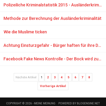
Polizeiliche Kriminalstatistik 2015 - Ausländerkriminalität - Vergewaltigung
Methode zur Berechnung der Ausländerkriminalität
Wie die Muslime ticken
Achtung Einsturzgefahr - Bürger haften für ihre Demokratie
Facebook Fake News Kontrolle - Der Bock wird zum Gärtner gemacht
Nächste Artikel
1
2
3
4
5
6
7
8
Vorherige Artikel
COPYRIGHT © 2026 -
MEINE MEINUNG
POWERED BY
BLOGENGINE.NET