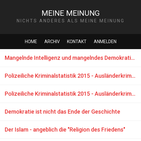
MEINE MEINUNG
NICHTS ANDERES ALS MEINE MEINUNG
HOME
ARCHIV
KONTAKT
ANMELDEN
Mangelnde Intelligenz und mangelndes Demokratieverständnis der Deutschen
Polizeiliche Kriminalstatistik 2015 - Ausländerkriminalität - Gewalt und Mord
Polizeiliche Kriminalstatistik 2015 - Ausländerkriminalität - Vergewaltigung
Demokratie ist nicht das Ende der Geschichte
Der Islam - angeblich die "Religion des Friedens"