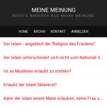
MEINE MEINUNG
NICHTS ANDERES ALS MEINE MEINUNG
HOME
ARCHIV
KONTAKT
ANMELDEN
Der Islam - angeblich die "Religion des Friedens"
Der Islam unterscheidet sich nicht vom National-Sozialismus
Ist es Muslimen erlaubt zu stehlen?
Erlaubt der Islam Sklaverei?
Kann der Islam einem Mann erlauben, seine Frau zu schlagen?