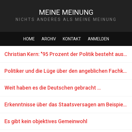
MEINE MEINUNG
NICHTS ANDERES ALS MEINE MEINUNG
HOME
ARCHIV
KONTAKT
ANMELDEN
Christian Kern: "95 Prozent der Politik besteht aus Inszenierung"
Politiker und die Lüge über den angeblichen Fachkräftemangel
Weit haben es die Deutschen gebracht ...
Erkenntnisse über das Staatsversagen am Beispiel Deutschlands
Es gibt kein objektives Gemeinwohl