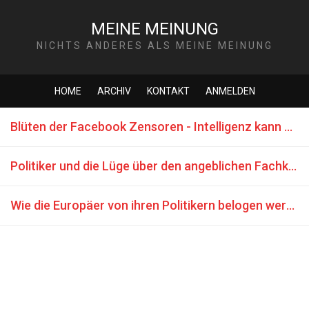
MEINE MEINUNG
NICHTS ANDERES ALS MEINE MEINUNG
HOME
ARCHIV
KONTAKT
ANMELDEN
Blüten der Facebook Zensoren - Intelligenz kann man nicht kaufen
Politiker und die Lüge über den angeblichen Fachkräftemangel
Wie die Europäer von ihren Politikern belogen werden