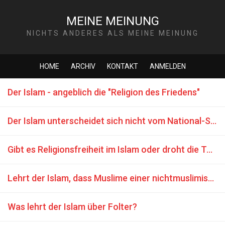
MEINE MEINUNG
NICHTS ANDERES ALS MEINE MEINUNG
HOME
ARCHIV
KONTAKT
ANMELDEN
Der Islam - angeblich die "Religion des Friedens"
Der Islam unterscheidet sich nicht vom National-Sozialismus
Gibt es Religionsfreiheit im Islam oder droht die Todesstrafe für Abtrünnigkeit?
Lehrt der Islam, dass Muslime einer nichtmuslimischen Regierung gegenüber loyal sein sollten?
Was lehrt der Islam über Folter?