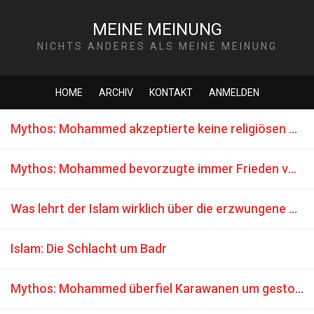
MEINE MEINUNG
NICHTS ANDERES ALS MEINE MEINUNG
HOME
ARCHIV
KONTAKT
ANMELDEN
Mythos: Mohammed akzeptierte keine religiösen Zwangskonvertierungen
Mythos: Mohammed bevorzugte immer Frieden vor Krieg
Was lehrt der Islam wirklich über die erzwungene Konversion?
Islam: Die Schlacht um Badr
Mythos: Mohammed überfiel Karawanen um gestohlene Güter zurückzuholen