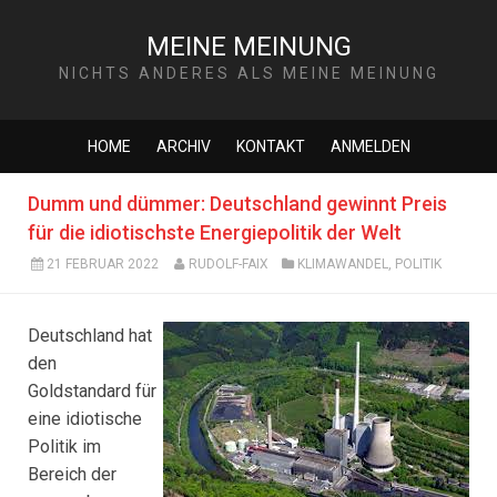
MEINE MEINUNG
NICHTS ANDERES ALS MEINE MEINUNG
HOME
ARCHIV
KONTAKT
ANMELDEN
Dumm und dümmer: Deutschland gewinnt Preis
für die idiotischste Energiepolitik der Welt
21 FEBRUAR 2022
RUDOLF-FAIX
KLIMAWANDEL
,
POLITIK
Deutschland hat
den
Goldstandard für
eine idiotische
Politik im
Bereich der