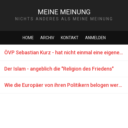
MEINE MEINUNG
NICHTS ANDERES ALS MEINE MEINUNG
HOME
ARCHIV
KONTAKT
ANMELDEN
ÖVP Sebastian Kurz - hat nicht einmal eine eigene Meinung
Der Islam - angeblich die "Religion des Friedens"
Wie die Europäer von ihren Politikern belogen werden