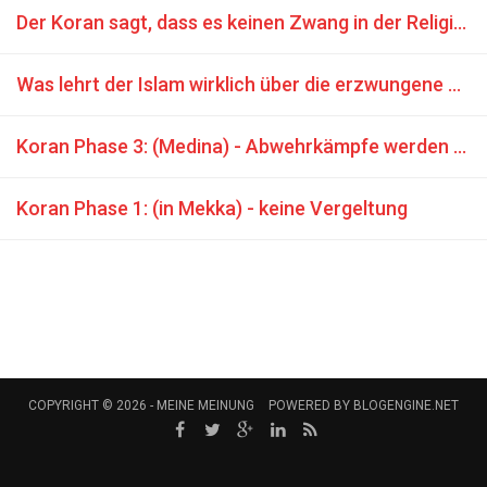
Der Koran sagt, dass es keinen Zwang in der Religion geben kann
Was lehrt der Islam wirklich über die erzwungene Konversion?
Koran Phase 3: (Medina) - Abwehrkämpfe werden befohlen
Koran Phase 1: (in Mekka) - keine Vergeltung
COPYRIGHT © 2026 -
MEINE MEINUNG
POWERED BY
BLOGENGINE.NET