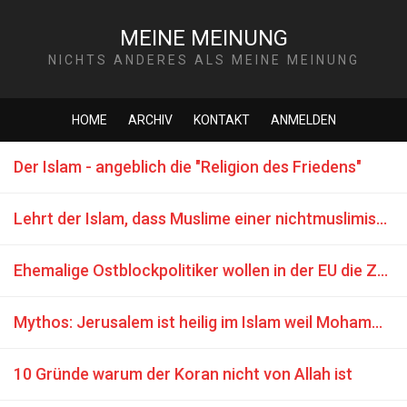
MEINE MEINUNG
NICHTS ANDERES ALS MEINE MEINUNG
HOME
ARCHIV
KONTAKT
ANMELDEN
Der Islam - angeblich die "Religion des Friedens"
Lehrt der Islam, dass Muslime einer nichtmuslimischen Regierung gegenüber loyal sein sollten?
Ehemalige Ostblockpolitiker wollen in der EU die Zensur einführen
Mythos: Jerusalem ist heilig im Islam weil Mohammed dorthin reiste
10 Gründe warum der Koran nicht von Allah ist