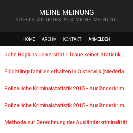
MEINE MEINUNG
NICHTS ANDERES ALS MEINE MEINUNG
HOME
ARCHIV
KONTAKT
ANMELDEN
John Hopkins Universität - Traue keiner Statistik welche Du nicht selbst gefälscht hast
Flüchtlingsfamilien erhalten in Oisterwijk (Niederlande) 10.000 Euro Förderung
Polizeiliche Kriminalstatistik 2015 - Ausländerkriminalität
Polizeiliche Kriminalstatistik 2015 - Ausländerkriminalität - Fehlerquellen
Methode zur Berechnung der Ausländerkriminalität