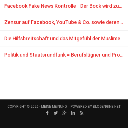
Facebook Fake News Kontrolle - Der Bock wird zum Gärtner gemacht
Zensur auf Facebook, YouTube & Co. sowie deren Auswirkungen
Die Hilfsbreitschaft und das Mitgefühl der Muslime
Politik und Staatsrundfunk = Berufslügner und Propaganda TV
COPYRIGHT © 2026 -
MEINE MEINUNG
POWERED BY
BLOGENGINE.NET