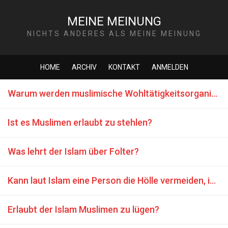
MEINE MEINUNG
NICHTS ANDERES ALS MEINE MEINUNG
HOME
ARCHIV
KONTAKT
ANMELDEN
Warum werden muslimische Wohltätigkeitsorganisationen nur für Bedürfnisse von Muslimen tätig?
Ist es Muslimen erlaubt zu stehlen?
Was lehrt der Islam über Folter?
Kann laut Islam eine Person die Hölle vermeiden, indem sie für Allah tötet?
Erlaubt der Islam Muslimen zu lügen?