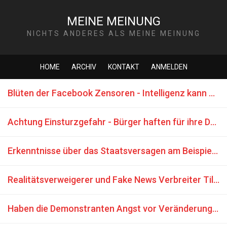
MEINE MEINUNG
NICHTS ANDERES ALS MEINE MEINUNG
HOME
ARCHIV
KONTAKT
ANMELDEN
Blüten der Facebook Zensoren - Intelligenz kann man nicht kaufen
Achtung Einsturzgefahr - Bürger haften für ihre Demokratie
Erkenntnisse über das Staatsversagen am Beispiel Deutschlands
Realitätsverweigerer und Fake News Verbreiter Tilo Christen - BRD GmbH
Haben die Demonstranten Angst vor Veränderungen?