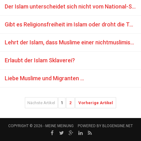
Der Islam unterscheidet sich nicht vom National-Sozialismus
Gibt es Religionsfreiheit im Islam oder droht die Todesstrafe für Abtrünnigkeit?
Lehrt der Islam, dass Muslime einer nichtmuslimischen Regierung gegenüber loyal sein sollten?
Erlaubt der Islam Sklaverei?
Liebe Muslime und Migranten ...
Nächste Artikel
1
2
Vorherige Artikel
COPYRIGHT © 2026 -
MEINE MEINUNG
POWERED BY
BLOGENGINE.NET