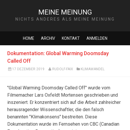
MEINE MEINUNG
NICHTS ANDERES ALS MEINE MEINUNG
HOME
ARCHIV
KONTAKT
ANMELDEN
Dokumentation: Global Warming Doomsday
Called Off
17 DEZEMBER 2019
RUDOLF-FAIX
KLIMAWANDEL
"Global Warming Doomsday Called Off" wurde vom
Filmemacher Lars Oxfeldt Mortensen geschrieben und
inszeniert. Er konzentriert sich auf die Arbeit zahlreicher
herausragender Wissenschaftler, die den falsch
benannten "Klimakonsens" bestreiten. Diese
Dokumentation wurde im Fernsehen von CBC (Canadian